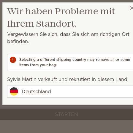
Wir haben Probleme mit
W
Ihrem Standort.
Sylvia Martin
Party auswählen
Vergewissern Sie sich, dass Sie sich am richtigen Ort
befinden.
Verwandeln Sie das, was Sie
lieben, in Ihre Zukunft
Selecting a different shipping country may remove all or some
items from your bag.
Decken Sie sich mit genau den Dingen ein, die Sie
benötigen, um mit dem Verkauf von Scentsy zu
Sylvia Martin verkauft und rekrutiert in diesem Land:
beginnen (bereits ab 9 €) – plus, die Prämien und
die Unterstützung, die Sie auf Ihrem Weg
Deutschland
voranbringen.
STARTEN